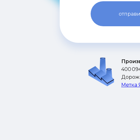
отправи
Произ
400 094
Дорожн
Метка 