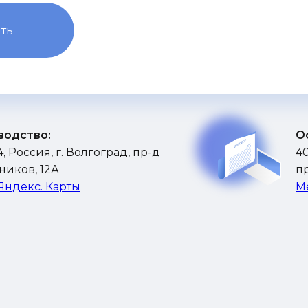
ть
водство:
О
, Россия, г. Волгоград, пр-д
40
иков, 12А
пр
Яндекс. Карты
М